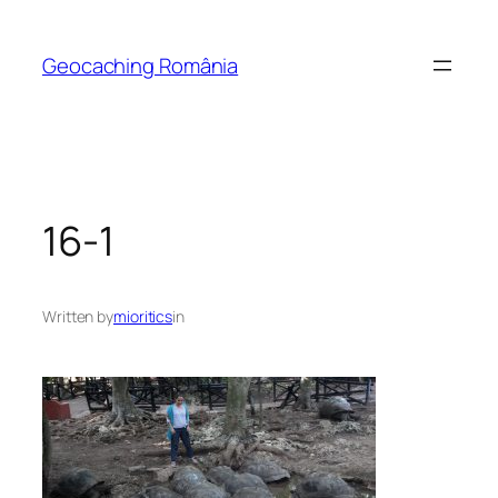
Skip
to
Geocaching România
content
16-1
Written by
mioritics
in