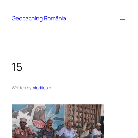
Skip
to
Geocaching România
content
15
Written by
mioritics
in