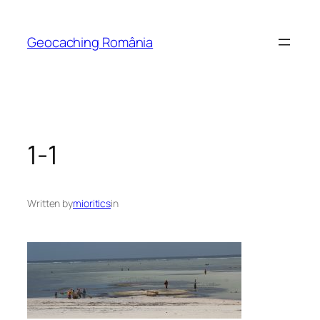
Skip
to
Geocaching România
content
1-1
Written by
mioritics
in