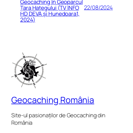
Geocaching în Geoparcul
22/08/2024
Țara Hațegului (TV INFO
HD DEVA și Hunedoara1,
2024)
Geocaching România
Site-ul pasionaților de Geocaching din
România