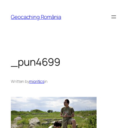
Skip
to
Geocaching România
content
_pun4699
Written by
mioritics
in