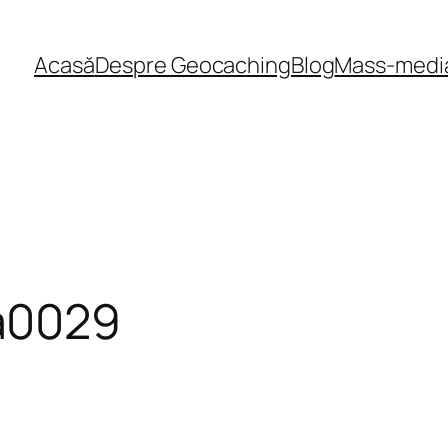
Acasă
Despre Geocaching
Blog
Mass-medi
a0029