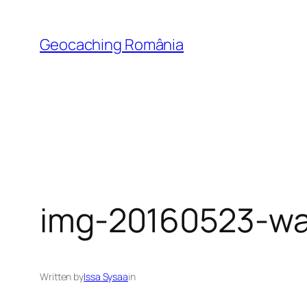
Skip
to
Geocaching România
content
img-20160523-w
Written by
Issa Sysaa
in