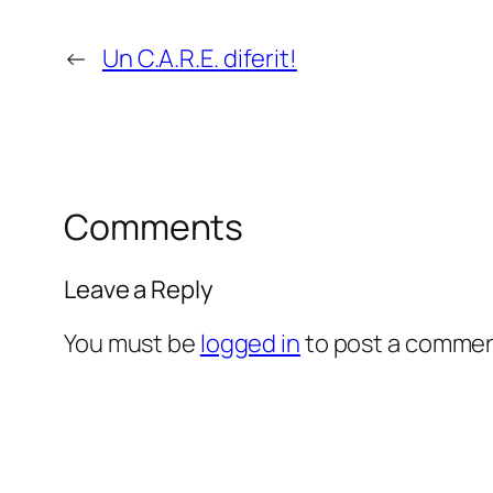
←
Un C.A.R.E. diferit!
Comments
Leave a Reply
You must be
logged in
to post a commen