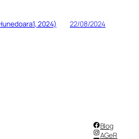
 Hunedoara1, 2024)
22/08/2024
Facebook
Blog
Instagram
AGeR