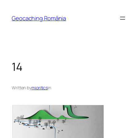
Skip
to
Geocaching România
content
14
Written by
mioritics
in