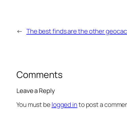
←
The best finds are the other geoca
Comments
Leave a Reply
You must be
logged in
to post a commen