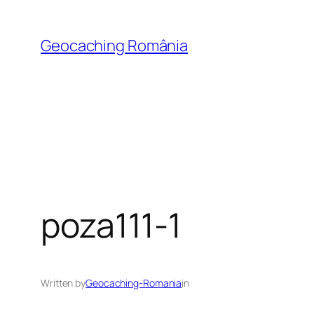
Skip
to
Geocaching România
content
poza111-1
Written by
Geocaching-Romania
in