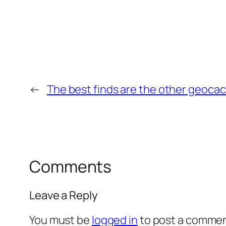
←
The best finds are the other geoca
Comments
Leave a Reply
You must be
logged in
to post a commen