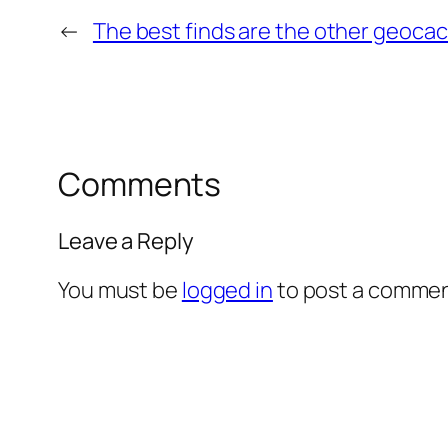
←
The best finds are the other geoca
Comments
Leave a Reply
You must be
logged in
to post a commen