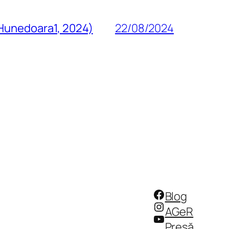
 Hunedoara1, 2024)
22/08/2024
Facebook
Blog
Instagram
AGeR
YouTube
Presă