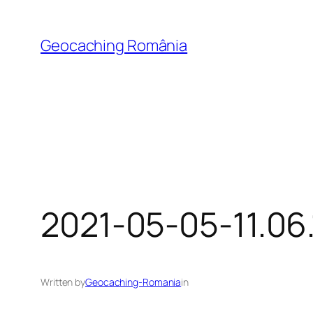
Skip
to
Geocaching România
content
2021-05-05-11.06.
Written by
Geocaching-Romania
in