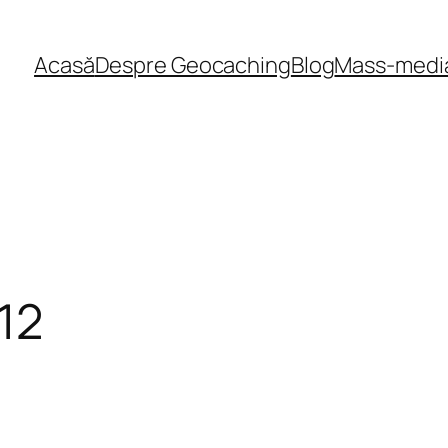
Acasă
Despre Geocaching
Blog
Mass-medi
12