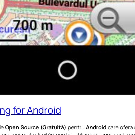
ng for Android
ție
Open Source (Gratuită)
pentru
Android
care oferă 
are mai multe limitări pentru utilizatorii unui cont g