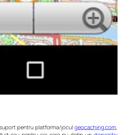
suport pentru platforma/jocul
geocaching.com
,
ratuit sau pentru cei care nu dețin un
dispozitiv