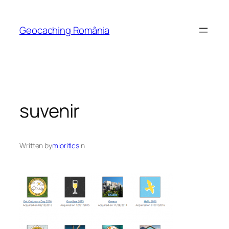
Skip
to
Geocaching România
content
suvenir
Written by
mioritics
in