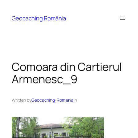
Skip
to
Geocaching România
content
Comoara din Cartierul
Armenesc_9
Written by
Geocaching-Romania
in