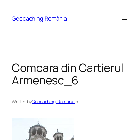
Skip
to
Geocaching România
content
Comoara din Cartierul
Armenesc_6
Written by
Geocaching-Romania
in