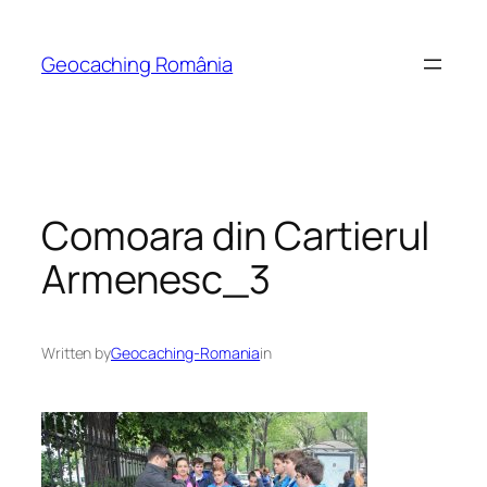
Skip
to
Geocaching România
content
Comoara din Cartierul
Armenesc_3
Written by
Geocaching-Romania
in