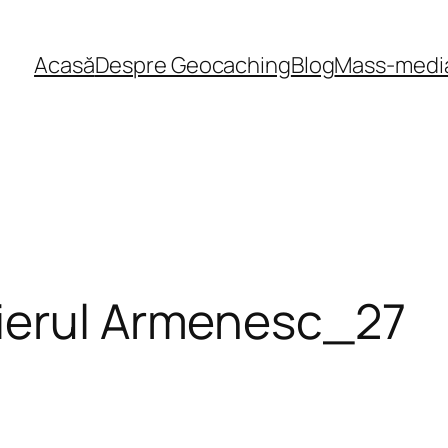
Acasă
Despre Geocaching
Blog
Mass-medi
ierul Armenesc_27