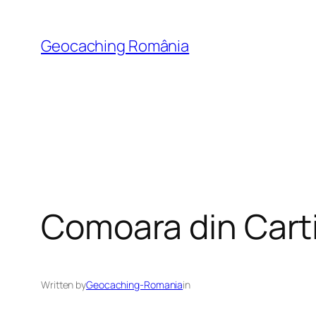
Skip
to
Geocaching România
content
Comoara din Cart
Written by
Geocaching-Romania
in