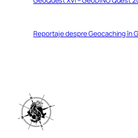
GeoQuest XVI – GeoDINO Quest 2
Reportaje despre Geocaching în G