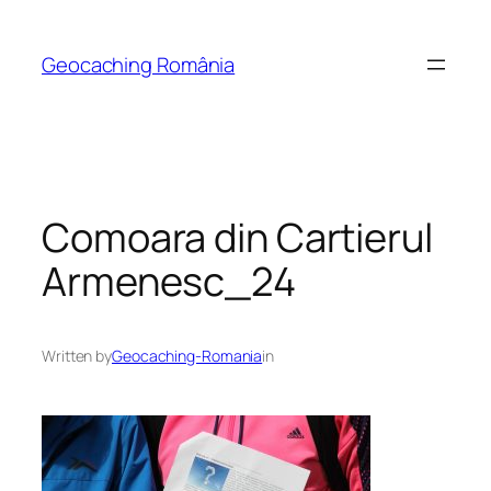
Skip
to
Geocaching România
content
Comoara din Cartierul
Armenesc_24
Written by
Geocaching-Romania
in