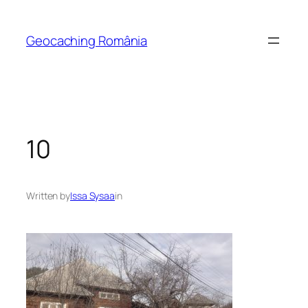
Skip
to
Geocaching România
content
10
Written by
Issa Sysaa
in