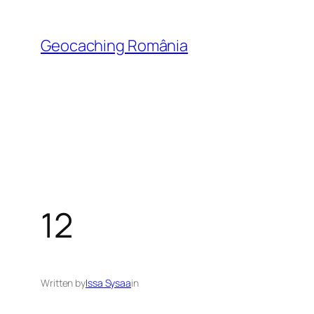
Skip
to
Geocaching România
content
12
Written by
Issa Sysaa
in