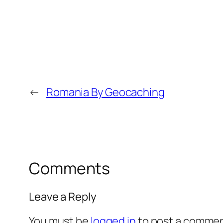
←
Romania By Geocaching
Comments
Leave a Reply
You must be
logged in
to post a commen