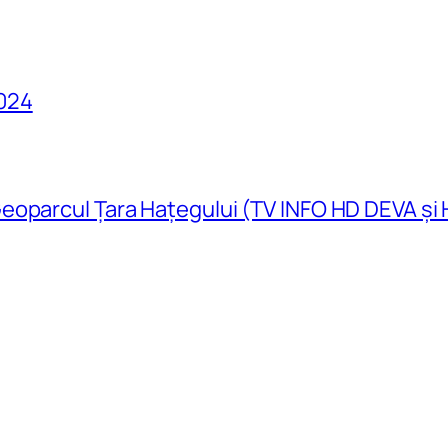
024
eoparcul Țara Hațegului (TV INFO HD DEVA și