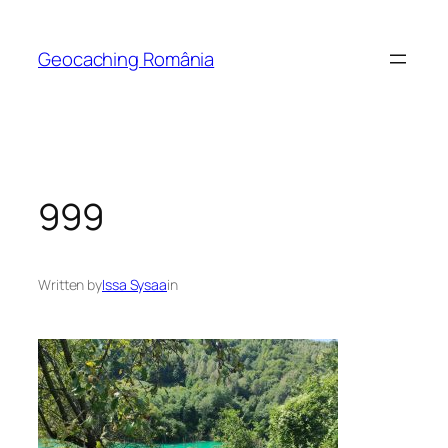
Skip
to
Geocaching România
content
999
Written by
Issa Sysaa
in