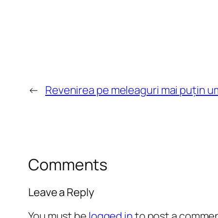
←
Revenirea pe meleaguri mai puțin u
Comments
Leave a Reply
You must be
logged in
to post a commen