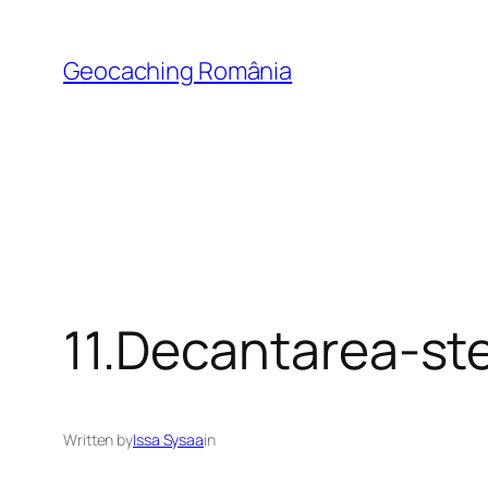
Skip
to
Geocaching România
content
11.Decantarea-ster
Written by
Issa Sysaa
in