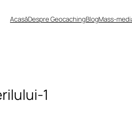
Acasă
Despre Geocaching
Blog
Mass-medi
ilului-1