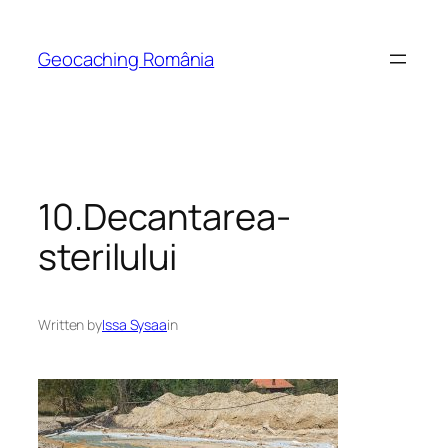
Skip
to
Geocaching România
content
10.Decantarea-
sterilului
Written by
Issa Sysaa
in