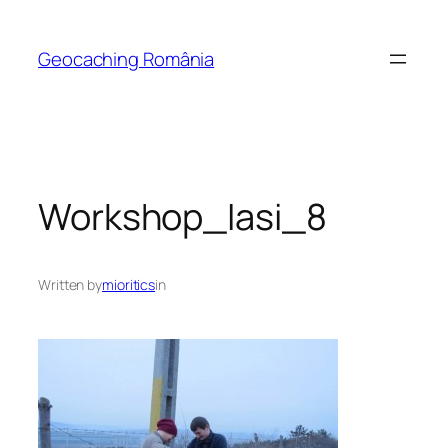
Skip
to
Geocaching România
content
Workshop_Iasi_8
Written by
mioritics
in