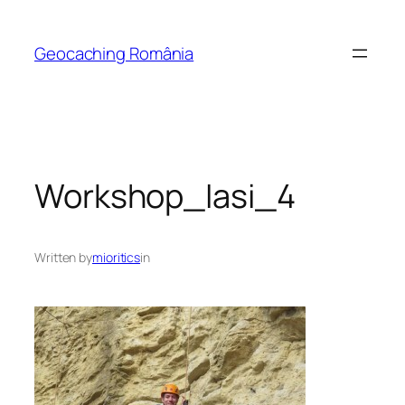
Skip
to
Geocaching România
content
Workshop_Iasi_4
Written by
mioritics
in