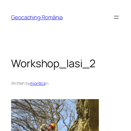
Skip
to
Geocaching România
content
Workshop_Iasi_2
Written by
mioritics
in