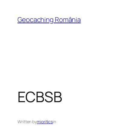
Skip
to
Geocaching România
content
ECBSB
Written by
mioritics
in