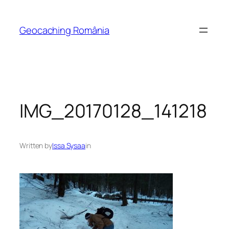
Skip
to
Geocaching România
content
IMG_20170128_141218
Written by
Issa Sysaa
in