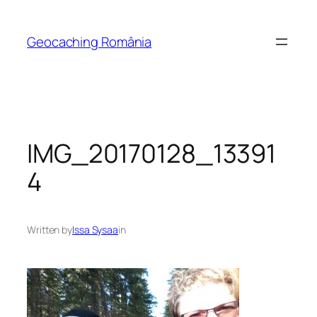
Skip
to
Geocaching România
content
IMG_20170128_13391
4
Written by
Issa Sysaa
in