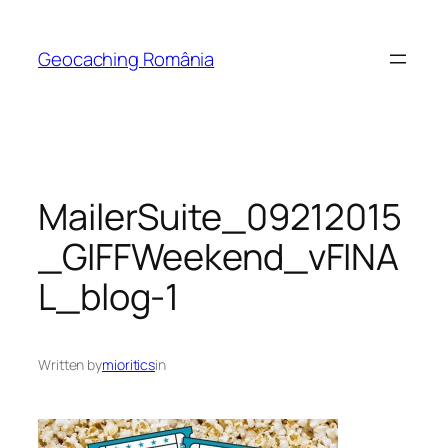
Skip
to
Geocaching România
content
MailerSuite_09212015
_GIFFWeekend_vFINA
L_blog-1
Written by
mioritics
in