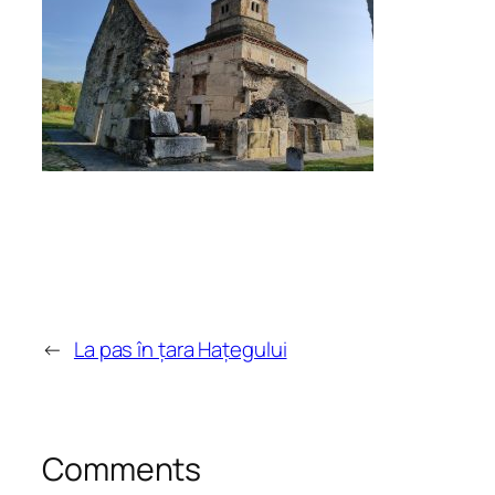
←
La pas în țara Hațegului
Comments