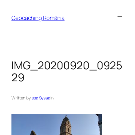
Skip
to
Geocaching România
content
IMG_20200920_0925
29
Written by
Issa Sysaa
in