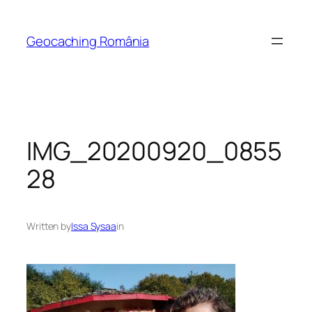
Skip
to
Geocaching România
content
IMG_20200920_0855
28
Written by
Issa Sysaa
in