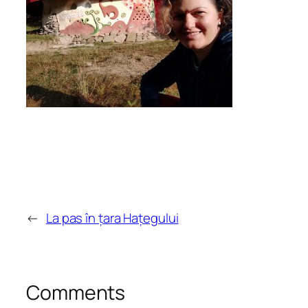
←
La pas în țara Hațegului
Comments