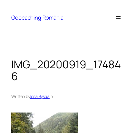
Skip
to
Geocaching România
content
IMG_20200919_17484
6
Written by
Issa Sysaa
in