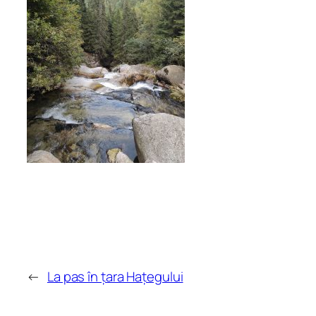
←
La pas în țara Hațegului