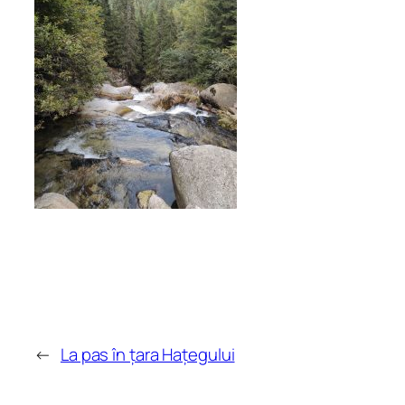
←
La pas în țara Hațegului