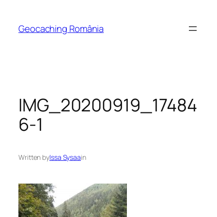
Skip
to
Geocaching România
content
IMG_20200919_17484
6-1
Written by
Issa Sysaa
in