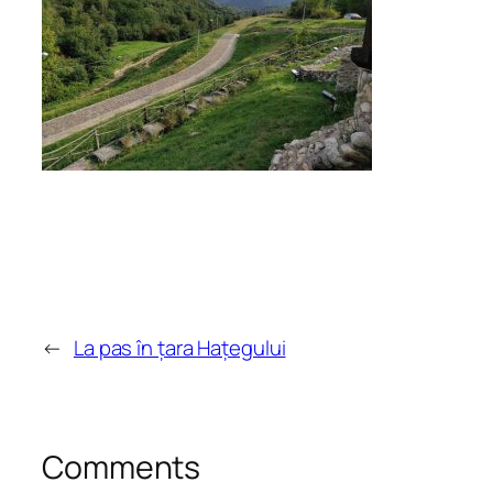
←
La pas în țara Hațegului
Comments