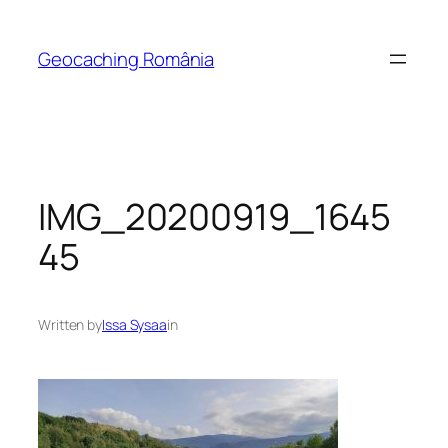
Skip
to
Geocaching România
content
IMG_20200919_1645
45
Written by
Issa Sysaa
in