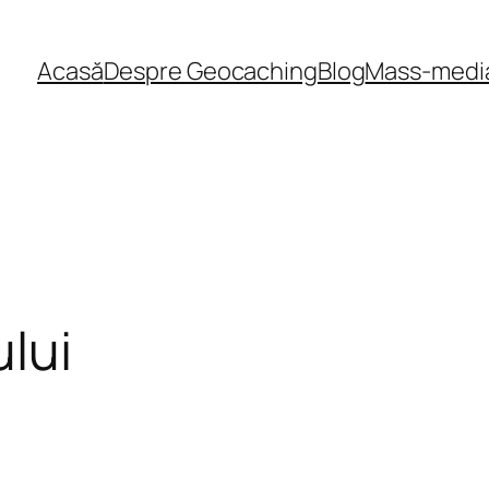
Acasă
Despre Geocaching
Blog
Mass-medi
lui