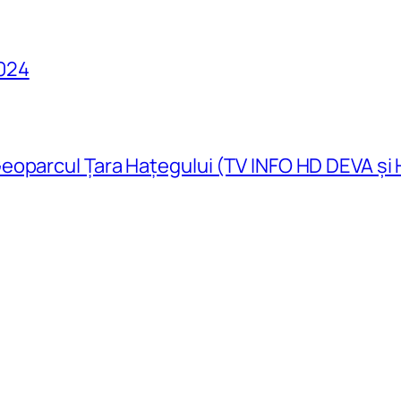
024
eoparcul Țara Hațegului (TV INFO HD DEVA și