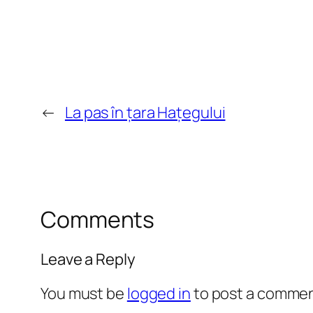
←
La pas în țara Hațegului
Comments
Leave a Reply
You must be
logged in
to post a commen