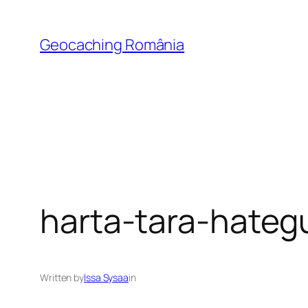
Skip
to
Geocaching România
content
harta-tara-hategu
Written by
Issa Sysaa
in