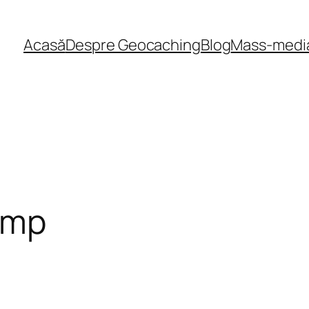
Acasă
Despre Geocaching
Blog
Mass-medi
imp