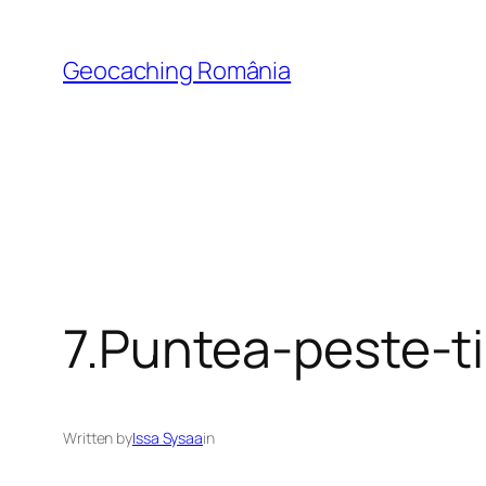
Skip
to
Geocaching România
content
7.Puntea-peste-t
Written by
Issa Sysaa
in