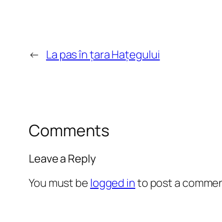
←
La pas în țara Hațegului
Comments
Leave a Reply
You must be
logged in
to post a commen