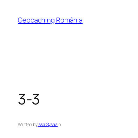
Skip
to
Geocaching România
content
3-3
Written by
Issa Sysaa
in