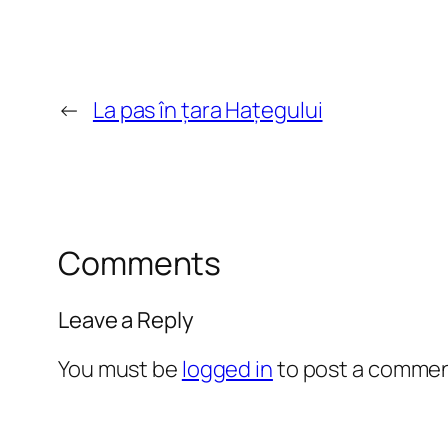
←
La pas în țara Hațegului
Comments
Leave a Reply
You must be
logged in
to post a commen