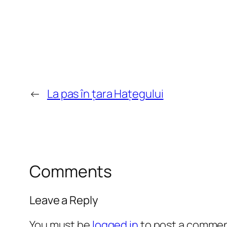
←
La pas în țara Hațegului
Comments
Leave a Reply
You must be
logged in
to post a commen