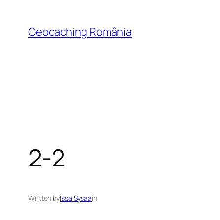
Skip
to
Geocaching România
content
2-2
Written by
Issa Sysaa
in