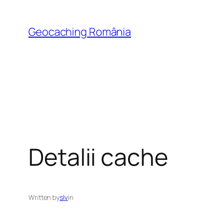
Skip
to
Geocaching România
content
Detalii cache
Written by
slv
in