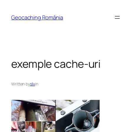
Skip
to
Geocaching România
content
exemple cache-uri
Written by
slv
in