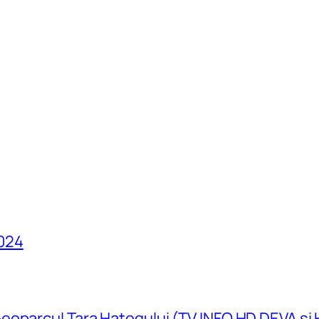
024
eoparcul Țara Hațegului (TV INFO HD DEVA și