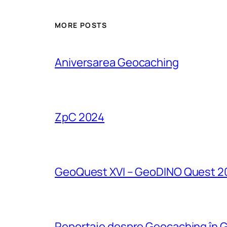
MORE POSTS
Aniversarea Geocaching
ZpC 2024
GeoQuest XVI – GeoDINO Quest 2
Reportaje despre Geocaching în G