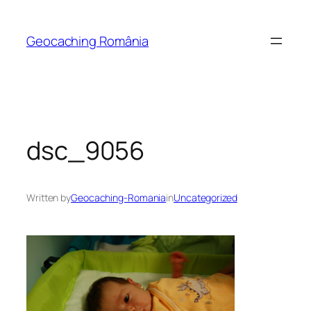
Skip
to
Geocaching România
content
dsc_9056
Written by
Geocaching-Romania
in
Uncategorized