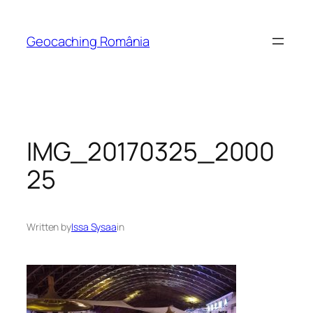
Skip
to
Geocaching România
content
IMG_20170325_2000
25
Written by
Issa Sysaa
in