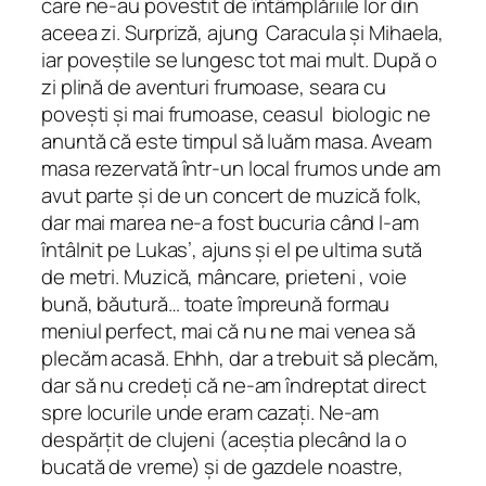
care ne-au povestit de întâmplăriile lor din
aceea zi. Surpriză, ajung Caracula și Mihaela,
iar poveștile se lungesc tot mai mult. După o
zi plină de aventuri frumoase, seara cu
povești și mai frumoase, ceasul biologic ne
anuntă că este timpul să luăm masa. Aveam
masa rezervată într-un local frumos unde am
avut parte și de un concert de muzică folk,
dar mai marea ne-a fost bucuria când l-am
întâlnit pe Lukas’, ajuns și el pe ultima sută
de metri. Muzică, mâncare, prieteni , voie
bună, băutură… toate împreună formau
meniul perfect, mai că nu ne mai venea să
plecăm acasă. Ehhh, dar a trebuit să plecăm,
dar să nu credeți că ne-am îndreptat direct
spre locurile unde eram cazați. Ne-am
despărțit de clujeni (aceștia plecând la o
bucată de vreme) și de gazdele noastre,