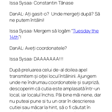
Issa Sysaa: Constantin Tănase
DanAL: Ați gasit-o? Unde mergeți după? Să
ne putem întâlni!
Issa Sysaa: Mergem să logăm “
Tuesday the
14th
”!
DanAL: Aveți coordonatele?
Issa Sysaa: DAAAAAAA!!!
După preluarea celui de-al doilea apel
transmitem și oiței locul întâlnirii. Ajungem
unde ne îndrumau coordonatele și surpriză,
descoperim că cutia este amplasată într-un
local, iar localul închis. Păi bine măi nene, dar
nu puteai pune si tu un orar în descrierea
cutiei sau măcar la hint, să o fi căutat în