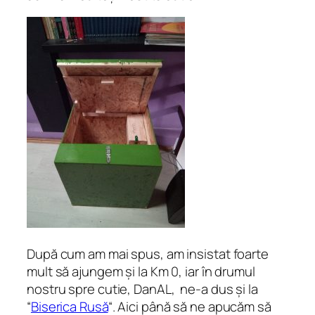
După cum am mai spus, am insistat foarte
mult să ajungem și la Km 0, iar în drumul
nostru spre cutie, DanAL, ne-a dus și la
“
Biserica Rusă
“. Aici până să ne apucăm să