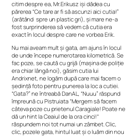
citim despre ea, Mr.Erikusz iși dădea cu
părerea “Ce tare ar fi să ascunzi aici cutia!”
(arătând spre un plastic gri), și mare ne-a
fost surprinderea să vedem că cutia era
exact în locul despre care ne vorbea Erik.
Nu mai aveam mult și gata, am ajuns în locul
de unde începe numerotarea kilometrică. Se
fac poze, se caută cu grijă (mașina de poliție
era chiar lângă noi), găsim cutia lui
Andrixnet, ne logăm după care mai facem o
ședință foto pentru punerea la loc a cutiei.
“Gata?” ne întreabă DanAL, “Nuuu” răspund
împreună cu Pistruiata “Mergem să facem
câteva poze cu prietenul Caragiale! Poate ne
dă un hint la Ceaiul de la ora cinci!“
răspundem noi tot numai un zâmbet. Clic,
clic, pozele gata, hintul luat și o luăm din nou