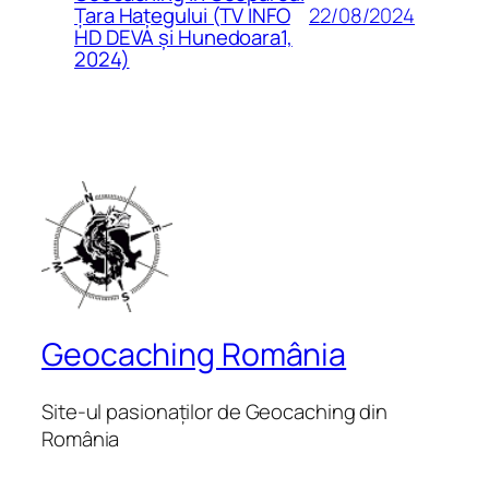
22/08/2024
Țara Hațegului (TV INFO
HD DEVA și Hunedoara1,
2024)
Geocaching România
Site-ul pasionaților de Geocaching din
România