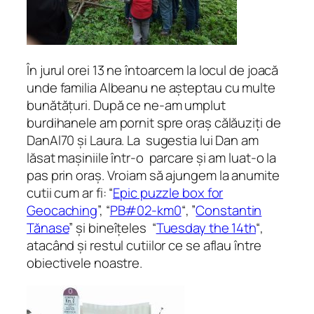
În jurul orei 13 ne întoarcem la locul de joacă
unde familia Albeanu ne așteptau cu multe
bunătățuri. După ce ne-am umplut
burdihanele am pornit spre oraș călăuziți de
DanAl70 și Laura. La sugestia lui Dan am
lăsat mașiniile într-o parcare și am luat-o la
pas prin oraș. Vroiam să ajungem la anumite
cutii cum ar fi: “
Epic puzzle box for
Geocaching
”, “
PB#02-km0
“, ”
Constantin
Tănase
” și bineîțeles “
Tuesday the 14th
“,
atacând și restul cutiilor ce se aflau între
obiectivele noastre.