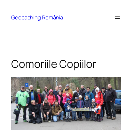
Skip
to
Geocaching România
content
Comoriile Copiilor