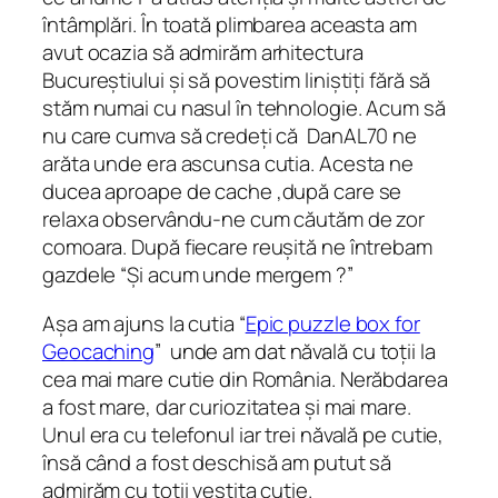
întâmplări. În toată plimbarea aceasta am
avut ocazia să admirăm arhitectura
Bucureștiului și să povestim liniștiți fără să
stăm numai cu nasul în tehnologie. Acum să
nu care cumva să credeți că DanAL70 ne
arăta unde era ascunsa cutia. Acesta ne
ducea aproape de cache ,după care se
relaxa observându-ne cum căutăm de zor
comoara. După fiecare reușită ne întrebam
gazdele “Și acum unde mergem ?”
Așa am ajuns la cutia “
Epic puzzle box for
Geocaching
” unde am dat năvală cu toții la
cea mai mare cutie din România. Nerăbdarea
a fost mare, dar curiozitatea și mai mare.
Unul era cu telefonul iar trei năvală pe cutie,
însă când a fost deschisă am putut să
admirăm cu toții vestita cutie.