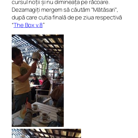
cursul noții și nu dimineața pe răcoare.
Dezamagiți mergem să căutăm “Mătăsari“,
după care cutia finală de pe ziua respectivă
“
The Box v.8
”