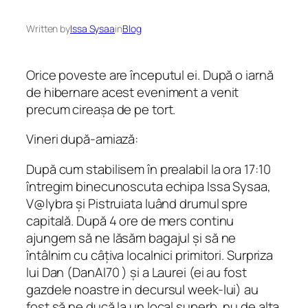
Written by
Issa Sysaa
in
Blog
Orice poveste are începutul ei. După o iarnă
de hibernare acest eveniment a venit
precum cireașa de pe tort.
Vineri după-amiază:
După cum stabilisem în prealabil la ora 17:10
întregim binecunoscuta echipa Issa Sysaa,
V@lybra și Pistruiata luând drumul spre
capitală. După 4 ore de mers continu
ajungem să ne lăsăm bagajul și să ne
întâlnim cu câțiva localnici primitori. Surpriza
lui Dan (DanAl70 ) și a Laurei (ei au fost
gazdele noastre in decursul week-lui) au
fost să ne ducă la un local superb ,nu de alta