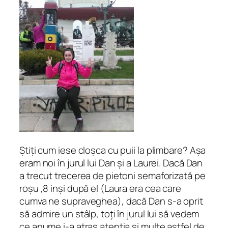
Știți cum iese cloșca cu puii la plimbare? Așa
eram noi în jurul lui Dan și a Laurei. Dacă Dan
a trecut trecerea de pietoni semaforizată pe
roșu ,8 inși după el (Laura era cea care
cumva ne supraveghea), dacă Dan s-a oprit
să admire un stâlp, toți în jurul lui să vedem
ce anume i-a atras atenția și multe astfel de