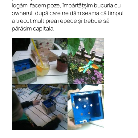
logăm, facem poze, împărtățșim bucuria cu
ownerul, după care ne dăm seama că timpul
a trecut mult prea repede și trebuie să
părăsim capitala.