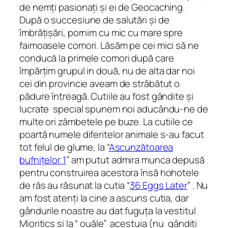
de nemți pasionați și ei de Geocaching.
După o succesiune de salutări și de
îmbrățișări, pornim cu mic cu mare spre
faimoasele comori. Lăsăm pe cei mici să ne
conducă la primele comori după care
împărțim grupul in două, nu de alta dar noi
cei din provincie aveam de străbătut o
pădure întreagă. Cutiile au fost gândite și
lucrate special spunem noi aducându-ne de
multe ori zâmbetele pe buze. La cutiile ce
poartă numele diferitelor animale s-au facut
tot felul de glume, la “
Ascunzătoarea
bufnițelor 1
” am putut admira munca depusă
pentru construirea acestora însă hohotele
de râs au răsunat la cutia “
36 Eggs Later
” . Nu
am fost atenți la cine a ascuns cutia, dar
gândurile noastre au dat fuguța la vestitul
Mioritics și la “ ouăle” acestuia (nu gândiți