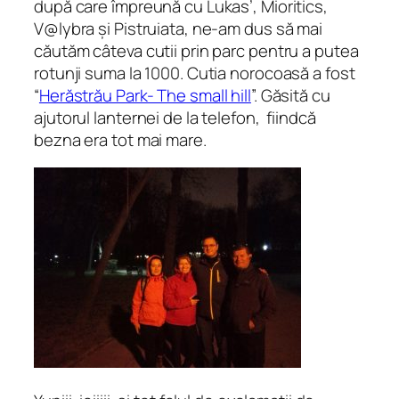
după care împreună cu Lukas’, Mioritics,
V@lybra și Pistruiata, ne-am dus să mai
căutăm câteva cutii prin parc pentru a putea
rotunji suma la 1000. Cutia norocoasă a fost
“
Herăstrău Park- The small hill
”. Găsită cu
ajutorul lanternei de la telefon, fiindcă
bezna era tot mai mare.