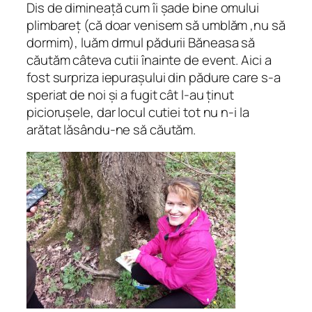
Dis de dimineață cum îi șade bine omului
plimbareț (că doar venisem să umblăm ,nu să
dormim), luăm drmul pădurii Băneasa să
căutăm câteva cutii înainte de event. Aici a
fost surpriza iepurașului din pădure care s-a
speriat de noi și a fugit cât l-au ținut
piciorușele, dar locul cutiei tot nu n-i la
arătat lăsându-ne să căutăm.