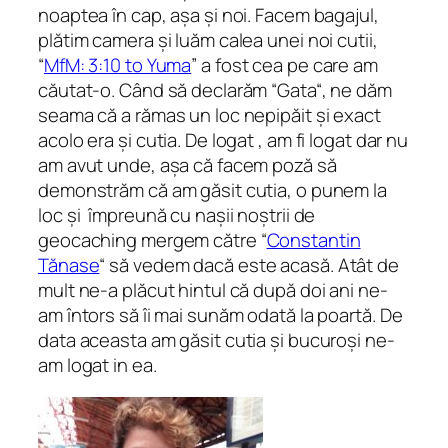
noaptea în cap, așa și noi. Facem bagajul,
plătim camera și luăm calea unei noi cutii,
“
MfM: 3:10 to Yuma
” a fost cea pe care am
căutat-o. Când să declarăm “Gata“, ne dăm
seama că a rămas un loc nepipăit și exact
acolo era și cutia. De logat , am fi logat dar nu
am avut unde, așa că facem poză să
demonstrăm că am găsit cutia, o punem la
loc și împreună cu nașii noștrii de
geocaching mergem către “
Constantin
Tănase
“ să vedem dacă este acasă. Atât de
mult ne-a plăcut hintul că după doi ani ne-
am întors să îi mai sunăm odată la poartă. De
data aceasta am găsit cutia și bucuroși ne-
am logat in ea.