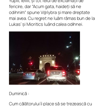
Yupiii, ieiiiii, și tot felul de exclamații de
fericire, dar “Acum gata, haideți să ne
odihnim“ spune V@lybra și mare dreptate
mai avea. Cu regret ne luăm rămas bun de la
Lukas’ și Mioritics luând calea odihnei.
Duminică :
Cum călătorului îi place să se trezească cu