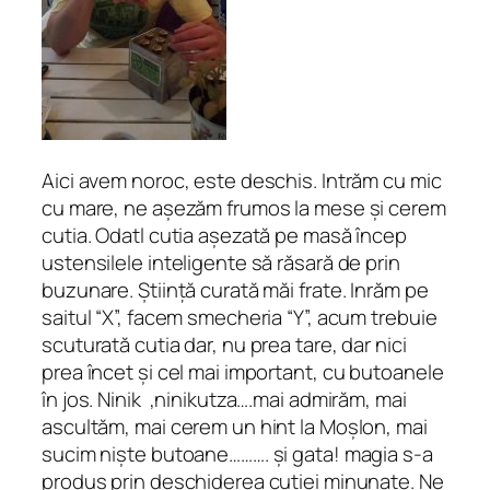
Aici avem noroc, este deschis. Intrăm cu mic
cu mare, ne așezăm frumos la mese și cerem
cutia. Odatl cutia așezată pe masă încep
ustensilele inteligente să răsară de prin
buzunare. Știință curată măi frate. Inrăm pe
saitul “X”, facem smecheria “Y”, acum trebuie
scuturată cutia dar, nu prea tare, dar nici
prea încet și cel mai important, cu butoanele
în jos. Ninik ,ninikutza….mai admirăm, mai
ascultăm, mai cerem un hint la MoșIon, mai
sucim niște butoane………. și gata! magia s-a
produs prin deschiderea cutiei minunate. Ne