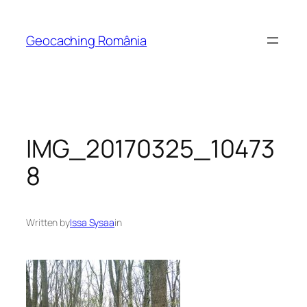
Skip
to
Geocaching România
content
IMG_20170325_10473
8
Written by
Issa Sysaa
in