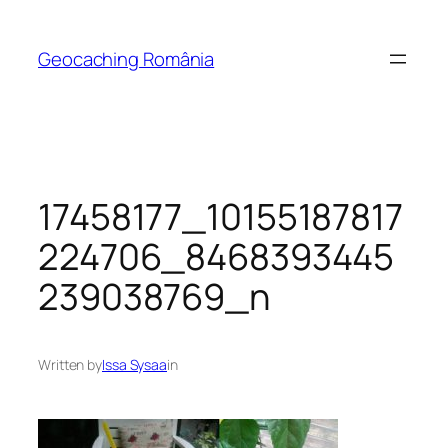
Skip
to
Geocaching România
content
17458177_10155187817
224706_8468393445
239038769_n
Written by
Issa Sysaa
in