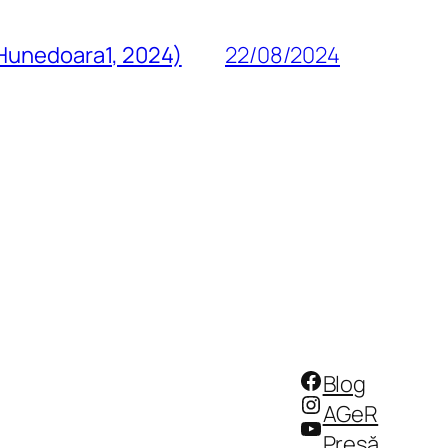
 Hunedoara1, 2024)
22/08/2024
Facebook
Blog
Instagram
AGeR
YouTube
Presă