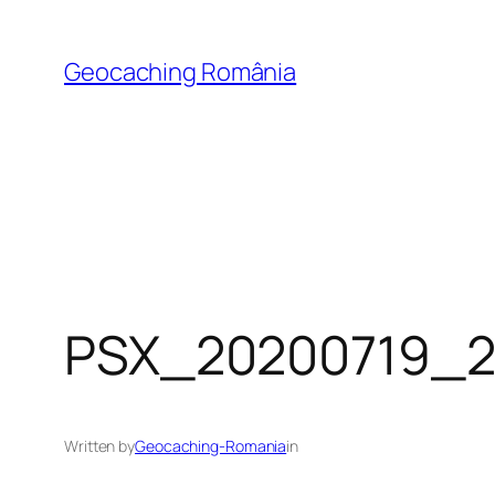
Skip
to
Geocaching România
content
PSX_20200719_2
Written by
Geocaching-Romania
in