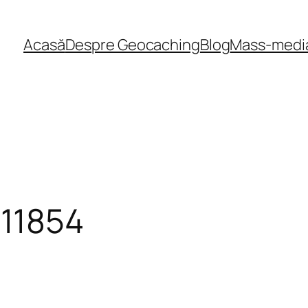
Acasă
Despre Geocaching
Blog
Mass-medi
11854