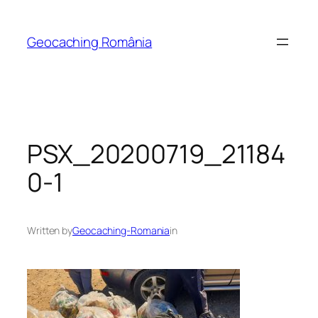
Skip
to
Geocaching România
content
PSX_20200719_21184
0-1
Written by
Geocaching-Romania
in