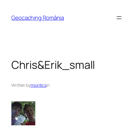
Skip
to
Geocaching România
content
Chris&Erik_small
Written by
mioritics
in