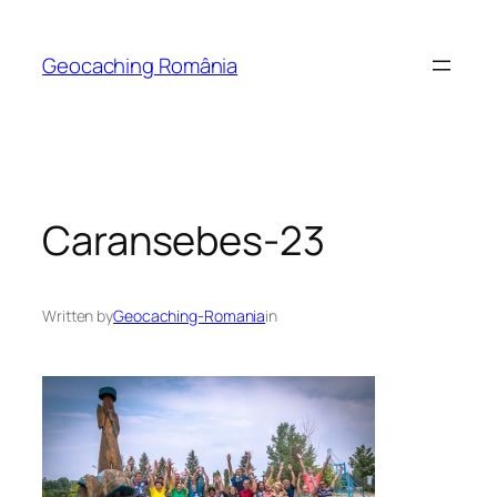
Skip
to
Geocaching România
content
Caransebes-23
Written by
Geocaching-Romania
in