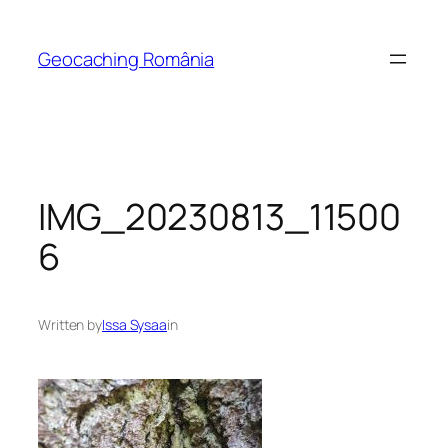
Skip
to
Geocaching România
content
IMG_20230813_11500
6
Written by
Issa Sysaa
in